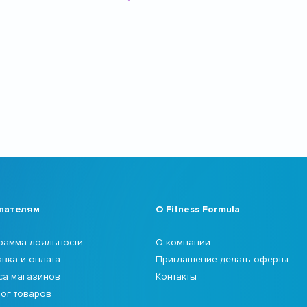
пателям
О Fitness Formula
рамма лояльности
О компании
авка и оплата
Приглашение делать оферты
са магазинов
Контакты
лог товаров