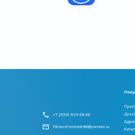
Поку
Прог
Дост
+7 (999) 624-88-88
Адре
FitnessFormulaHM@yandex.ru
Ката