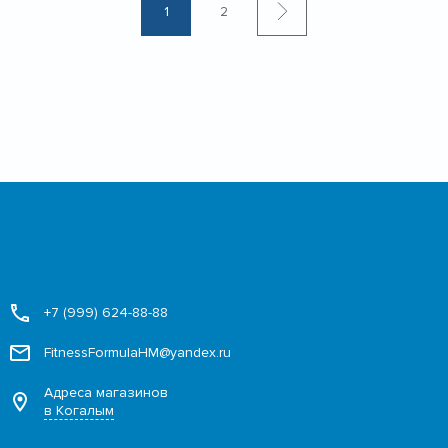
1
2
+7 (999) 624-88-88
FitnessFormulaHM@yandex.ru
Адреса магазинов
в Когалым