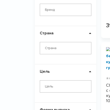
Бренд
Страна
Страна
Цель
C
Цель
с
к
1
Форма выпуска