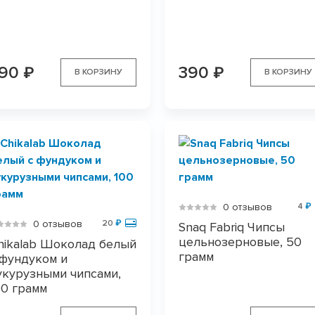
390
390
₽
₽
В КОРЗИНУ
В КОРЗИНУ
0 отзывов
4
₽
0 отзывов
20
₽
Snaq Fabriq Чипсы
цельнозерновые, 50
hikalab Шоколад белый
грамм
 фундуком и
укурузными чипсами,
00 грамм