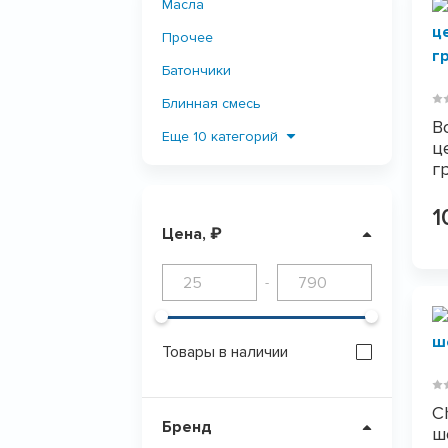
Масла
Прочее
Батончики
Блинная смесь
B
Мороженое
Еще 10 категорий
ц
г
Печенье
Клетчатка и отруби
1
Цена, ₽
ПОКАЗАТЬ
0
Продукты из кокоса
Сахарозаменители
-
Пасты
Снеки и шоколад
Товары в наличии
Джемы, сиропы и соуса
Супы, каши, завтраки
C
Бренд
ш
Напитки