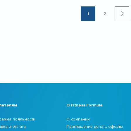
1
2
пателям
О Fitness Formula
рамма лояльности
О компании
авка и оплата
Приглашение делать оферты