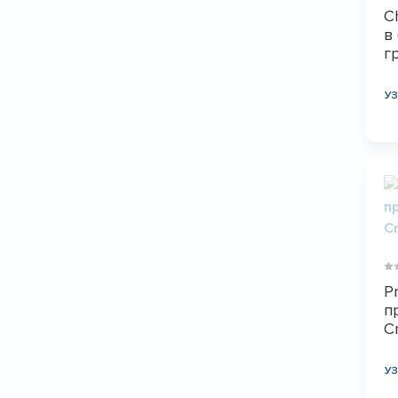
C
в
г
У
P
п
C
У