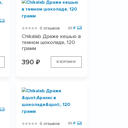
0 отзывов
20
₽
Chikalab Драже кешью в
темном шоколаде, 120
грамм
390
₽
В КОРЗИНУ
0 отзывов
20
₽