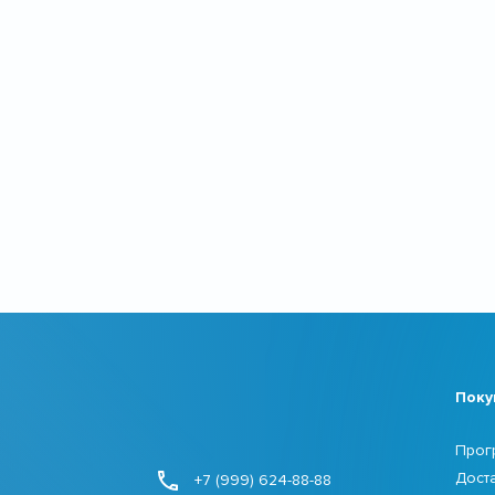
Поку
Прог
Дост
+7 (999) 624-88-88