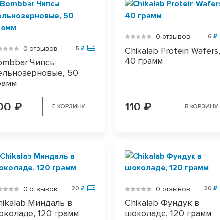
0 отзывов
6
₽
0 отзывов
5
₽
Chikalab Protein Wafers,
40 грамм
ombbar Чипсы
ельнозерновые, 50
рамм
00
110
₽
₽
В КОРЗИНУ
В КОРЗИНУ
0 отзывов
0 отзывов
20
₽
20
₽
hikalab Миндаль в
Chikalab Фундук в
околаде, 120 грамм
шоколаде, 120 грамм