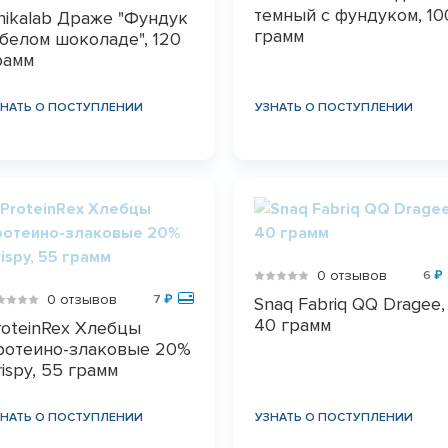
темный с фундуком, 10
hikalab Драже "Фундук
грамм
 белом шоколаде", 120
рамм
ЗНАТЬ О ПОСТУПЛЕНИИ
УЗНАТЬ О ПОСТУПЛЕНИИ
0 отзывов
6
₽
0 отзывов
7
₽
Snaq Fabriq QQ Dragee,
40 грамм
roteinRex Хлебцы
ротеино-злаковые 20%
rispy, 55 грамм
ЗНАТЬ О ПОСТУПЛЕНИИ
УЗНАТЬ О ПОСТУПЛЕНИИ