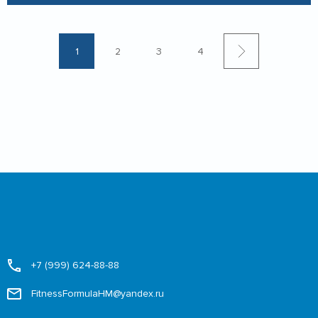
1
2
3
4
+7 (999) 624-88-88
FitnessFormulaHM@yandex.ru