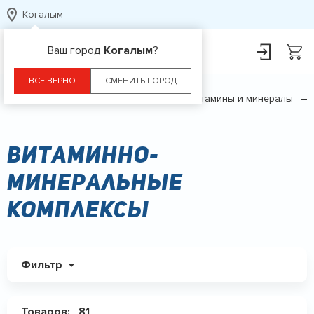
Когалым
Ваш город
Когалым
?
ВСЕ ВЕРНО
СМЕНИТЬ ГОРОД
Главная
Каталог
БАДы
Витамины и минералы
Витаминно-
минеральные
комплексы
Фильтр
Товаров:
81