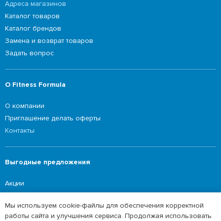
Адреса магазинов
Каталог товаров
Каталог брендов
Замена и возврат товаров
Задать вопрос
О Fitness Formula
О компании
Приглашение делать оферты
Контакты
Выгодные предложения
Акции
Мы используем cookie-файлы для обеспечения корректной
работы сайта и улучшения сервиса. Продолжая использовать
©2026 Fitness Formula